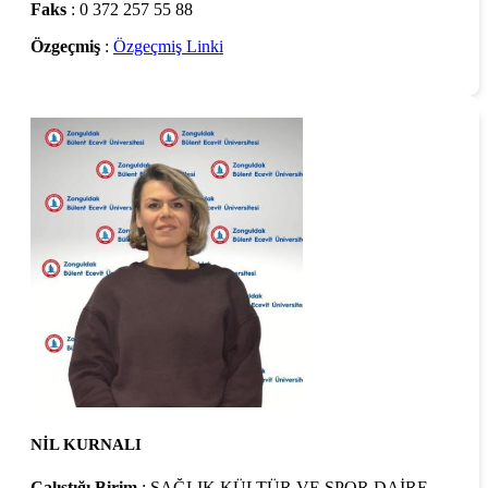
Faks
: 0 372 257 55 88
Özgeçmiş
:
Özgeçmiş Linki
NİL KURNALI
Çalıştığı Birim
: SAĞLIK KÜLTÜR VE SPOR DAİRE