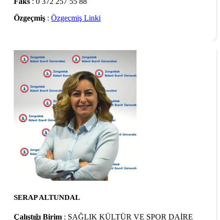
Faks
: 0 372 257 55 88
Özgeçmiş
:
Özgeçmiş Linki
SERAP ALTUNDAL
Çalıştığı Birim
: SAĞLIK KÜLTÜR VE SPOR DAİRE