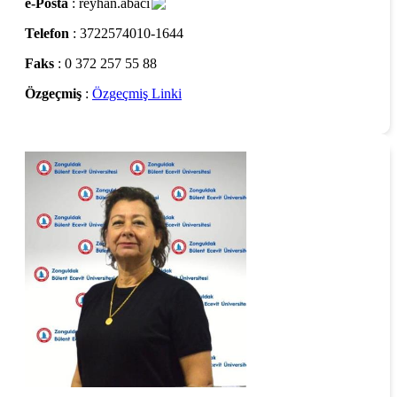
e-Posta
: reyhan.abaci
Telefon
: 3722574010-1644
Faks
: 0 372 257 55 88
Özgeçmiş
:
Özgeçmiş Linki