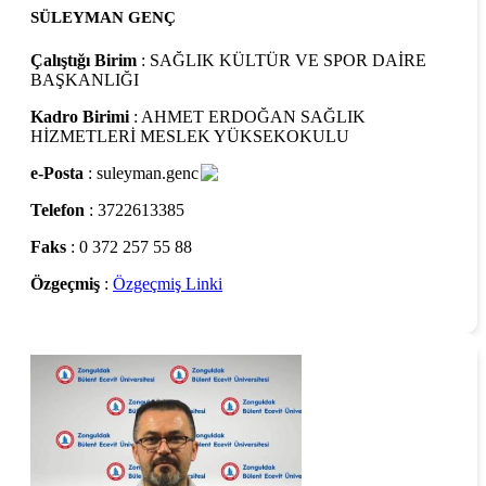
SÜLEYMAN GENÇ
Çalıştığı Birim
: SAĞLIK KÜLTÜR VE SPOR DAİRE
BAŞKANLIĞI
Kadro Birimi
: AHMET ERDOĞAN SAĞLIK
HİZMETLERİ MESLEK YÜKSEKOKULU
e-Posta
: suleyman.genc
Telefon
: 3722613385
Faks
: 0 372 257 55 88
Özgeçmiş
:
Özgeçmiş Linki