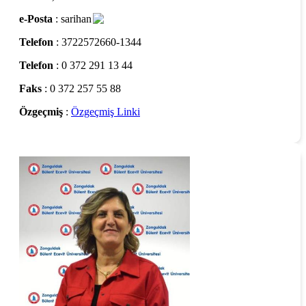
e-Posta
: sarihan
Telefon
: 3722572660-1344
Telefon
: 0 372 291 13 44
Faks
: 0 372 257 55 88
Özgeçmiş
:
Özgeçmiş Linki