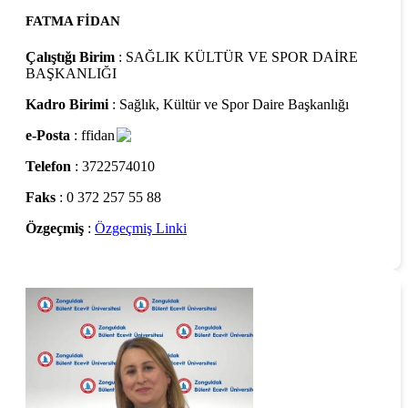
FATMA FİDAN
Çalıştığı Birim
: SAĞLIK KÜLTÜR VE SPOR DAİRE
BAŞKANLIĞI
Kadro Birimi
: Sağlık, Kültür ve Spor Daire Başkanlığı
e-Posta
: ffidan
Telefon
: 3722574010
Faks
: 0 372 257 55 88
Özgeçmiş
:
Özgeçmiş Linki