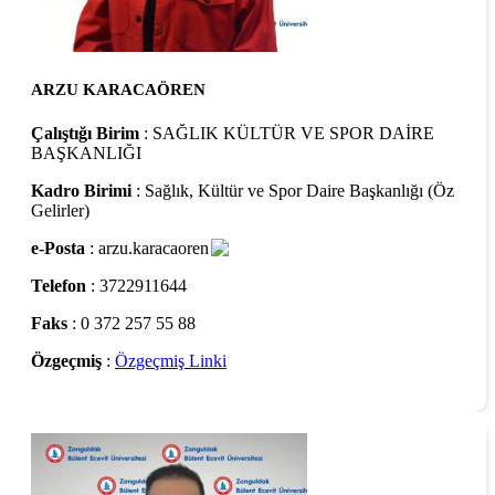
ARZU KARACAÖREN
Çalıştığı Birim
: SAĞLIK KÜLTÜR VE SPOR DAİRE
BAŞKANLIĞI
Kadro Birimi
: Sağlık, Kültür ve Spor Daire Başkanlığı (Öz
Gelirler)
e-Posta
: arzu.karacaoren
Telefon
: 3722911644
Faks
: 0 372 257 55 88
Özgeçmiş
:
Özgeçmiş Linki